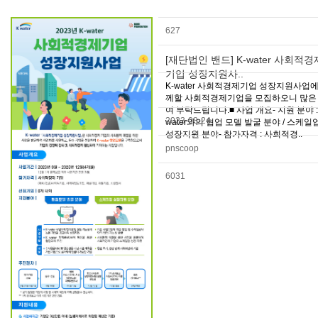
627
[재단법인 밴드] K-water 사회적경
기업 성장지원사..
K-water 사회적경제기업 성장지원사업에
께할 사회적경제기업을 모집하오니 많은
여 부탁드립니다.■ 사업 개요- 지원 분야 : 
2023-08-24
water와의 협업 모델 발굴 분야 / 스케일
성장지원 분야- 참가자격 : 사회적경..
pnscoop
6031