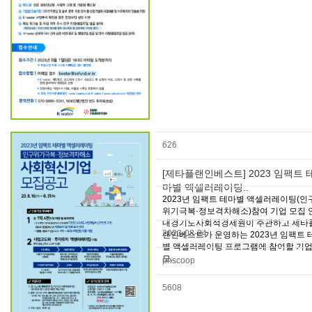
626
[제타플랜인베스트] 2023 임팩트 
마별 액셀러레이팅..
2023년 임팩트 테마별 액셀러레이팅(인
위기극복·정보격차해소)참여 기업 모집 
내경기도사회적경제원이 주관하고 제타
2023-08-24
랜인베스트가 운영하는 2023년 임팩트 
별 액셀러레이팅 프로그램에 참여할 기
모..
pnscoop
5608