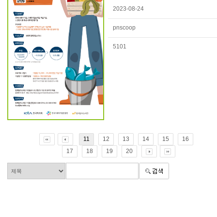
2023-08-24
pnscoop
5101
11
12
13
14
15
16
17
18
19
20