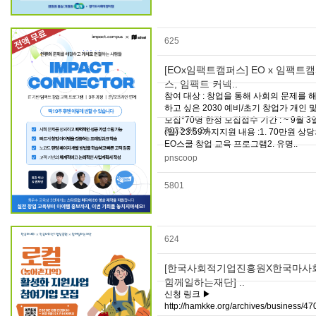
625
[EOx임팩트캠퍼스] EO x 임팩트
스, 임팩트 커넥..
참여 대상 : 창업을 통해 사회의 문제를 
하고 싶은 2030 예비/초기 창업가 개인 및
모집*70명 한정 모집접수 기간 : ~ 9월 3
2023-08-24
(일) 23:59까지지원 내용 :1. 70만원 상
EO스쿨 창업 교육 프로그램2. 유명..
pnscoop
5801
624
[한국사회적기업진흥원X한국마사
함께일하는재단] ..
신청 링크 ▶
http://hamkke.org/archives/business/4