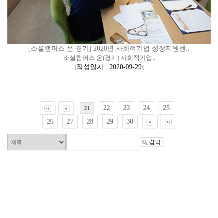
[소셜캠퍼스 온 경기] 2020년 사회적기업 성장지원센..
소셜캠퍼스 온(경기) 사회적기업..
[
작성일자 : 2020-09-29
]
22
23
24
25
21
26
27
28
29
30