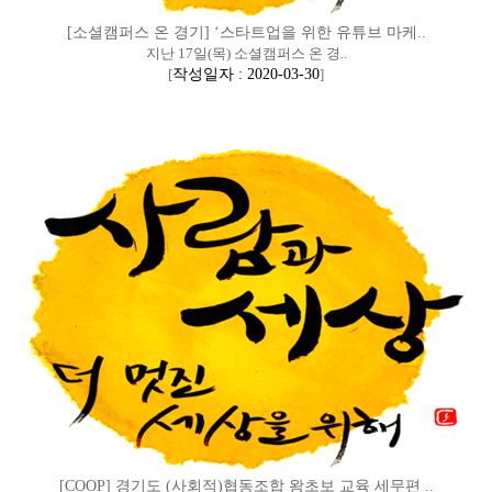
[소셜캠퍼스 온 경기] ‘스타트업을 위한 유튜브 마케..
지난 17일(목) 소셜캠퍼스 온 경..
[
작성일자 : 2020-03-30
]
[COOP] 경기도 (사회적)협동조합 왕초보 교육 세무편 ..