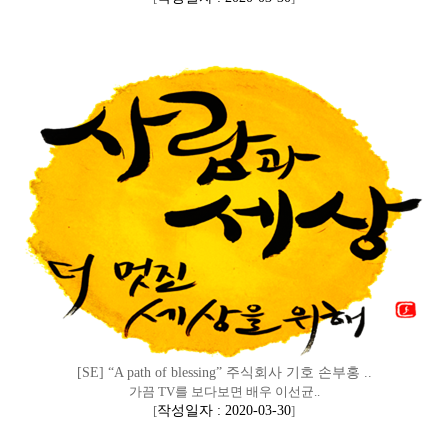
[SE] “A path of blessing” 주식회사 기호 손부홍 ..
가끔 TV를 보다보면 배우 이선균..
[
작성일자 : 2020-03-30
]