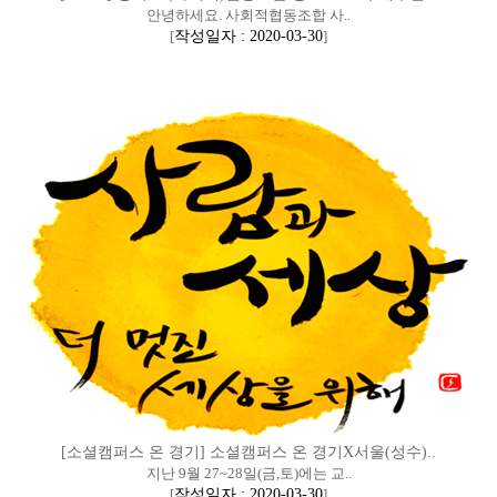
안녕하세요. 사회적협동조합 사..
[
작성일자 : 2020-03-30
]
[소셜캠퍼스 온 경기] 소셜캠퍼스 온 경기X서울(성수)..
지난 9월 27~28일(금,토)에는 교..
[
작성일자 : 2020-03-30
]