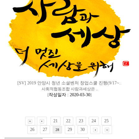
[SV] 2019 안양시 청년 소셜벤처 창업스쿨 진행(9/17~..
사회적협동조합 사람과세상은 ..
[
작성일자 : 2020-03-30
]
21
22
23
24
25
26
27
29
30
28