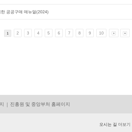
위한 공공구매 매뉴얼(2024)
2
3
4
5
6
7
8
9
10
1
지
진흥원 및 중앙부처 홈페이지
오시는 길
더보기