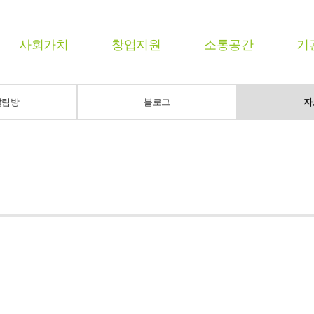
사회가치
창업지원
소통공간
기
알림방
블로그
자