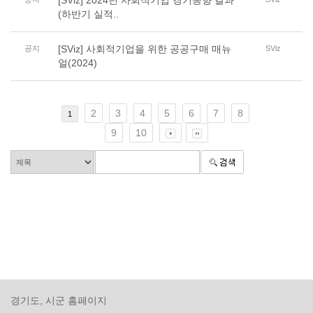
[SViz] 2024년 사회적기업 경기동향 결과
(하반기 실적..
[SViz] 사회적기업을 위한 공공구매 매뉴
공지
SViz
얼(2024)
2
3
4
5
6
7
8
1
9
10
경기도, 시군 홈페이지