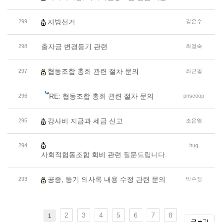
지방선거
299
강은수
출자금 변경등기 관련
298
최정숙
협동조합 총회 관련 절차 문의
297
최근필
RE: 협동조합 총회 관련 절차 문의
296
pnscoop
강사비 지급과 세금 신고
295
조은영
294
hug
사회적협동조합 회비 관련 질문드립니다.
공증, 등기 의사록 내용 수정 관련 문의
293
박수정
2
3
4
5
6
7
8
1