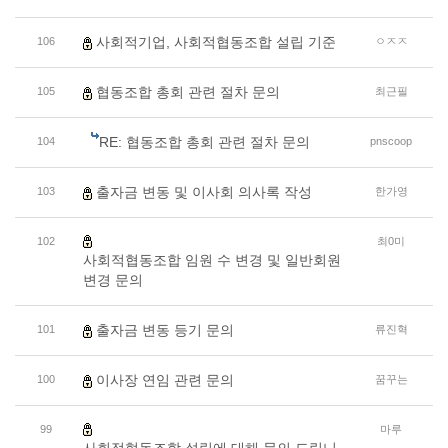
사회적기업, 사회적협동조합 설립 기준
106
ㅇㅈㅈ
협동조합 총회 관련 절차 문의
105
최근필
RE: 협동조합 총회 관련 절차 문의
104
pnscoop
출자금 변동 및 이사회 의사록 작성
103
한가영
102
최0미
사회적협동조합 임원 수 변경 및 일반회원
변경 문의
출자금 변동 등기 문의
101
류진혁
이사장 연임 관련 문의
100
꿈꾸는
99
마루