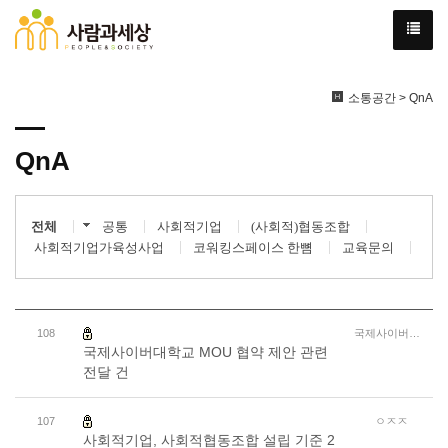
소통공간 > QnA
QnA
전체
공통
사회적기업
(사회적)협동조합
사회적기업가육성사업
코워킹스페이스 한뼘
교육문의
108
국제사이버대학교
국제사이버대학교 MOU 협약 제안 관련
전달 건
107
ㅇㅈㅈ
사회적기업, 사회적협동조합 설립 기준 2