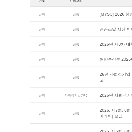
번호
카테고리
[MYSC] 202
공지
공통
공공조달 시장 이
공지
공통
2026년 제8차
공지
공통
해양수산부 202
공지
공통
26년 사회적기업
공지
공통
고
2026년 사회적
공지
사회적기업(SE)
2026. 제7회, 
공지
공통
마케팅] 모집
2026. 제5회, 