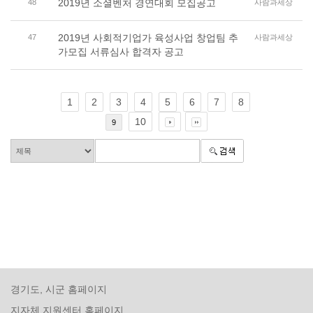
2019년 소셜벤처 경연대회 모집공고
48
사람과세상
2019년 사회적기업가 육성사업 창업팀 추
47
사람과세상
가모집 서류심사 합격자 공고
1
2
3
4
5
6
7
8
10
9
경기도, 시군 홈페이지
지자체 지원센터 홈페이지