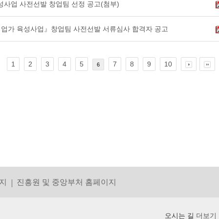
성사업 사전선발 창업팀 선정 공고(첨부)
회적기업가 육성사업』창업팀 사전선발 서류심사 합격자 공고
1
2
3
4
5
7
8
9
10
6
지
진흥원 및 중앙부처 홈페이지
오시는 길
더보기