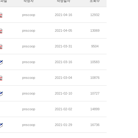
부파일
작성자
작성일자
조회수
pnscoop
2021-04-16
12932
pnscoop
2021-04-05
13069
pnscoop
2021-03-31
9504
pnscoop
2021-03-16
10583
pnscoop
2021-03-04
10876
pnscoop
2021-02-10
10727
pnscoop
2021-02-02
14899
pnscoop
2021-01-29
16736