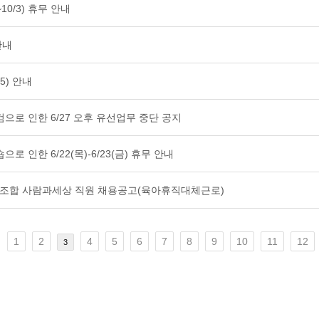
~10/3) 휴무 안내
안내
5) 안내
검으로 인한 6/27 오후 유선업무 중단 공지
으로 인한 6/22(목)-6/23(금) 휴무 안내
동조합 사람과세상 직원 채용공고(육아휴직대체근로)
1
2
4
5
6
7
8
9
10
11
12
3