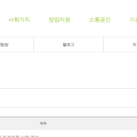
사회가치
창업지원
소통공간
기
알림방
블로그
자
제목