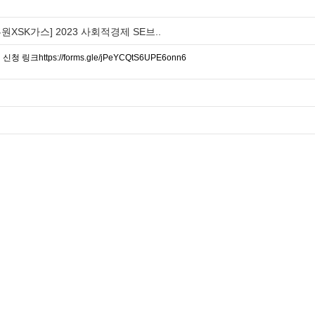
SK가스] 2023 사회적경제 SE브..
청 링크https://forms.gle/jPeYCQtS6UPE6onn6