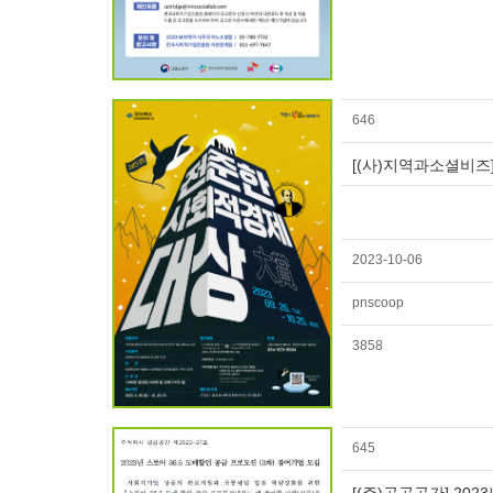
646
[(사)지역과소셜비즈]
2023-10-06
pnscoop
3858
645