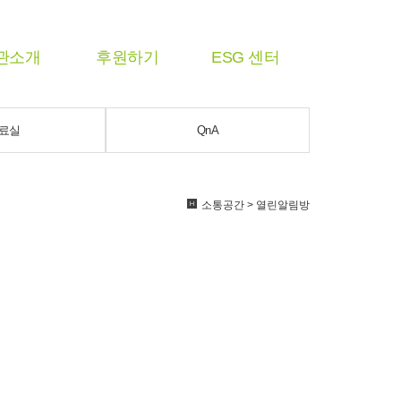
관소개
후원하기
ESG 센터
료실
QnA
소통공간 > 열린알림방