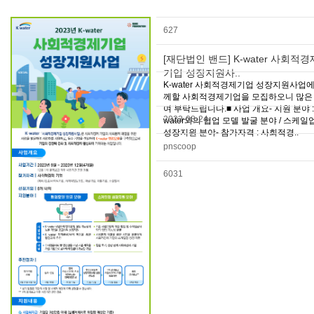
627
[재단법인 밴드] K-water 사회적경
기업 성장지원사..
K-water 사회적경제기업 성장지원사업에
께할 사회적경제기업을 모집하오니 많은
여 부탁드립니다.■ 사업 개요- 지원 분야 : 
2023-08-24
water와의 협업 모델 발굴 분야 / 스케일
성장지원 분야- 참가자격 : 사회적경..
pnscoop
6031