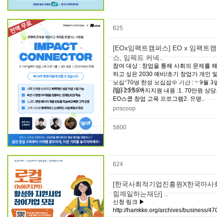
625
[EOx임팩트캠퍼스] EO x 임팩트
스, 임팩트 커넥..
참여 대상 : 창업을 통해 사회의 문제를 
하고 싶은 2030 예비/초기 창업가 개인 및
모집*70명 한정 모집접수 기간 : ~ 9월 3
2023-08-24
(일) 23:59까지지원 내용 :1. 70만원 상
EO스쿨 창업 교육 프로그램2. 유명..
pnscoop
5800
624
[한국사회적기업진흥원X한국마사
함께일하는재단] ..
신청 링크 ▶
http://hamkke.org/archives/business/4