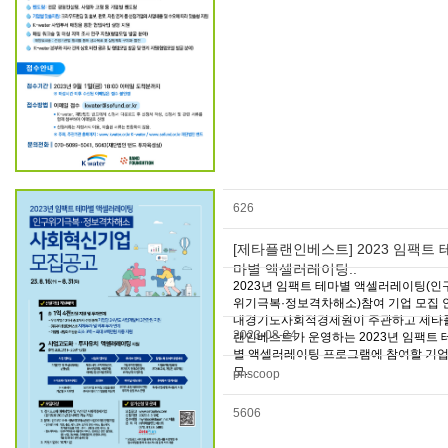
626
[제타플랜인베스트] 2023 임팩트 
마별 액셀러레이팅..
2023년 임팩트 테마별 액셀러레이팅(인
위기극복·정보격차해소)참여 기업 모집 
내경기도사회적경제원이 주관하고 제타
2023-08-24
랜인베스트가 운영하는 2023년 임팩트 
별 액셀러레이팅 프로그램에 참여할 기
모..
pnscoop
5606