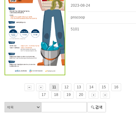
2023-08-24
pnscoop
5101
11
12
13
14
15
16
17
18
19
20