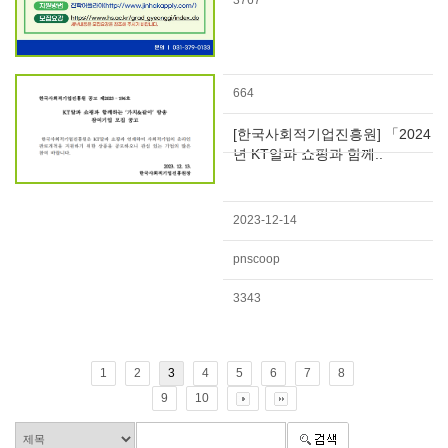
3767
664
[한국사회적기업진흥원] 「2024
년 KT알파 쇼핑과 함께..
2023-12-14
pnscoop
3343
1
2
3
4
5
6
7
8
9
10