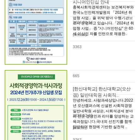
시니어인턴십 안내
충북사회적경제센터는 보건복지부와
한국노인인력개발원의 「2024년 취
업형 사업」을 위탁 받아 수행기관으
2024-02-14
로서 운영하고 있습니다.「2024년 취
업형 사업」 중 "시니어인턴십" 은 60
세 이상인 자를 인턴으로 채용한..
pnscoop
3363
665
[한신대학교] 한신대학교(오산
캠) 일반대학원 사회적..
안녕하세요. 사람과세상입니다.2022
년 오산캠퍼스에 신설된 사회적경영
일반대학원 과정은, 사회적경제 분야
2023-12-15
의 전문 경영인과 리더를 양성하는 교
육과정입니다.국내외 선진지를 함께
탐방하며 현장에 기반한 실천적 ..
pnscoop