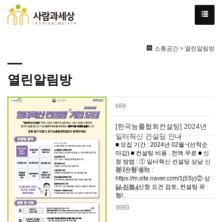
소통공간 > 열린알림방
열린알림방
668
[한국능률협회컨설팅] 2024년
일터혁신 컨설팅 안내
■ 모집 기간 : 2024년 02월~(선착순
마감) ■ 컨설팅 비용 : 전액 무료 ■ 신
청 방법 : ① 일터혁신 컨설팅 상담 신
2024-02-28
청 (신청 링크 :
https://m.site.naver.com/1j5Sy)② 상
담 진행 (신청 요건 검토, 컨설팅 유
pnscoop
형/..
3993