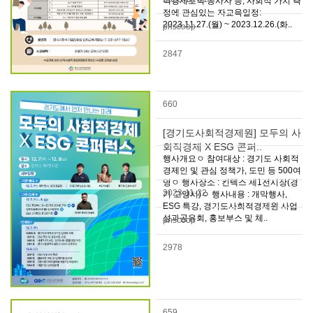
적경제조직 종사자 등, 사회적 가치 측
정에 관심있는 자교육일정:
2023.11.27.(월) ~ 2023.12.26.(화..
pnscoop
2847
660
[경기도사회적경제원] 모두의 사
회적경제 X ESG 콘퍼..
행사개요ㅇ 참여대상 : 경기도 사회적
경제인 및 관심 정책가, 도민 등 500여
명ㅇ 행사장소 : 킨텍스 제1전시장(경
2023-11-22
기 고양시)ㅇ 행사내용 : 개막행사,
ESG 특강, 경기도사회적경제원 사업
성과공유회, 홍보부스 및 체..
pnscoop
2978
659