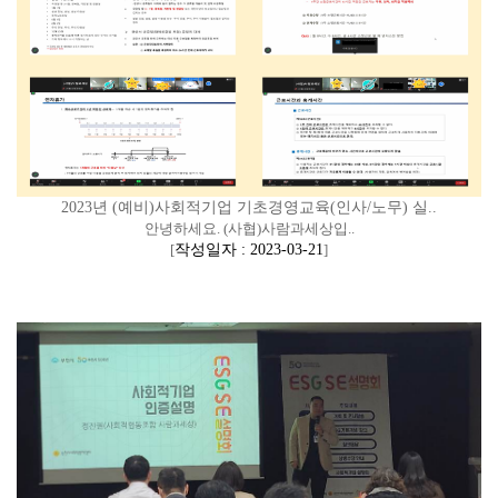
2023년 (예비)사회적기업 기초경영교육(인사/노무) 실..
안녕하세요. (사협)사람과세상입..
[
작성일자 : 2023-03-21
]