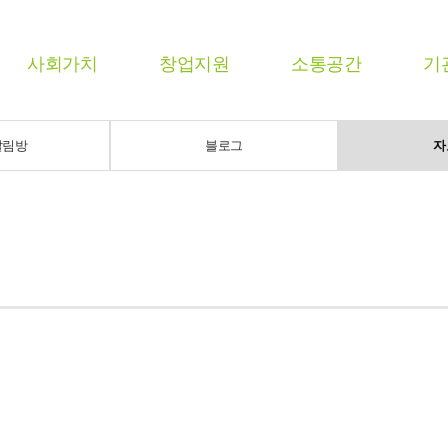
사회가치
창업지원
소통공간
기
알림방
블로그
자