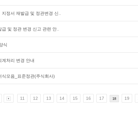
지정서 재발급 및 정관변경 신..
 및 정관 변경 신고 관련 안..
 양식
 회계처리 변경 안내
서식모음_표준정관(주식회사)
11
12
13
14
15
16
17
19
18