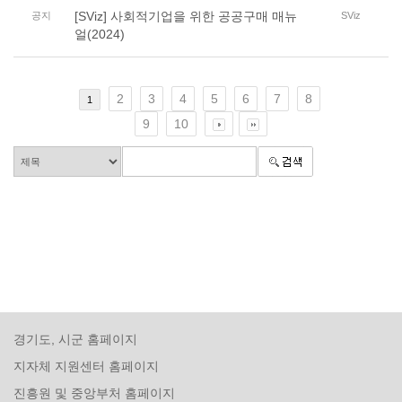
[SViz] 사회적기업을 위한 공공구매 매뉴
공지
SViz
얼(2024)
2
3
4
5
6
7
8
1
9
10
경기도, 시군 홈페이지
지자체 지원센터 홈페이지
진흥원 및 중앙부처 홈페이지