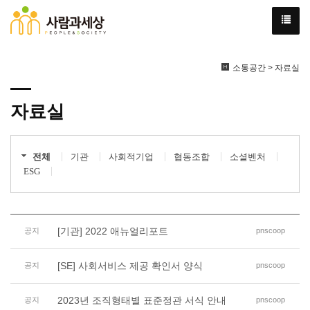
소통공간 > 자료실
자료실
전체
기관
사회적기업
협동조합
소셜벤처
ESG
[기관] 2022 애뉴얼리포트
공지
pnscoop
[SE] 사회서비스 제공 확인서 양식
공지
pnscoop
2023년 조직형태별 표준정관 서식 안내
공지
pnscoop