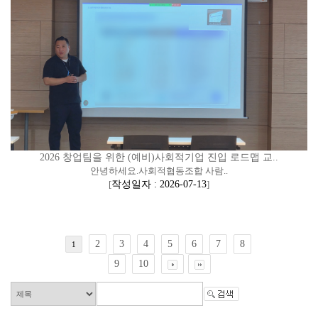
2026 창업팀을 위한 (예비)사회적기업 진입 로드맵 교..
안녕하세요.사회적협동조합 사람..
[
작성일자 : 2026-07-13
]
2
3
4
5
6
7
8
1
9
10