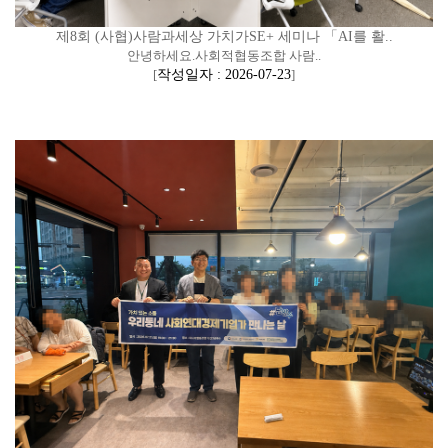
제8회 (사협)사람과세상 가치가SE+ 세미나 「AI를 활..
안녕하세요.사회적협동조합 사람..
[
작성일자 : 2026-07-23
]