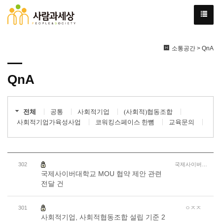
소통공간 > QnA
QnA
전체
공통
사회적기업
(사회적)협동조합
사회적기업가육성사업
코워킹스페이스 한뼘
교육문의
302
국제사이버대학교
국제사이버대학교 MOU 협약 제안 관련
전달 건
301
ㅇㅈㅈ
사회적기업, 사회적협동조합 설립 기준 2