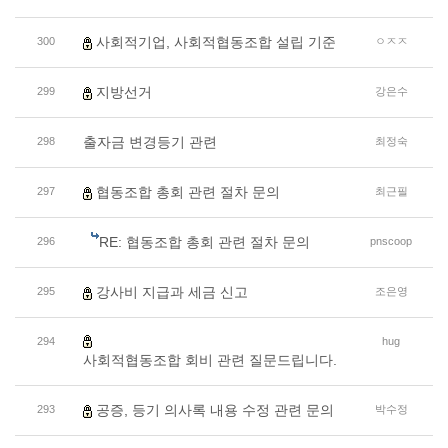
사회적기업, 사회적협동조합 설립 기준
300
ㅇㅈㅈ
지방선거
299
강은수
출자금 변경등기 관련
298
최정숙
협동조합 총회 관련 절차 문의
297
최근필
RE: 협동조합 총회 관련 절차 문의
296
pnscoop
강사비 지급과 세금 신고
295
조은영
294
hug
사회적협동조합 회비 관련 질문드립니다.
공증, 등기 의사록 내용 수정 관련 문의
293
박수정